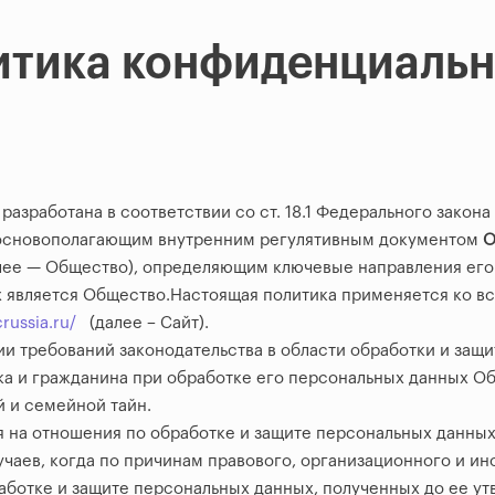
итика конфиденциальн
 разработана в соответствии со ст. 18.1 Федерального закона
я основополагающим внутренним регулятивным документом
О
ее — Общество), определяющим ключевые направления его 
 является Общество.Настоящая политика применяется ко в
crussia.ru/
(далее – Сайт).
ции требований законодательства в области обработки и защ
а и гражданина при обработке его персональных данных Об
 и семейной тайн.
 на отношения по обработке и защите персональных данных,
чаев, когда по причинам правового, организационного и ин
аботке и защите персональных данных, полученных до ее ут